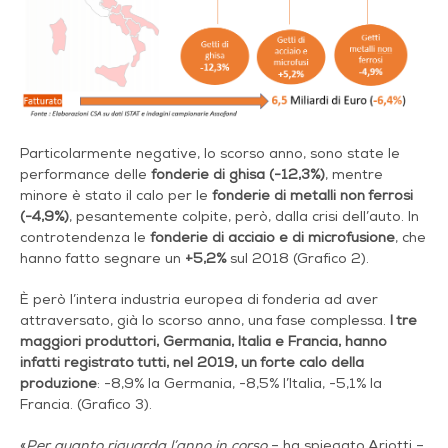
Particolarmente negative, lo scorso anno, sono state le
performance delle
fonderie di ghisa (-12,3%)
, mentre
minore è stato il calo per le
fonderie di metalli non ferrosi
(-4,9%)
, pesantemente colpite, però, dalla crisi dell’auto. In
controtendenza le
fonderie di acciaio e di microfusione
, che
hanno fatto segnare un
+5,2%
sul 2018 (Grafico 2).
È però l’intera industria europea di fonderia ad aver
attraversato, già lo scorso anno, una fase complessa.
I tre
maggiori produttori, Germania, Italia e Francia, hanno
infatti registrato tutti, nel 2019, un forte calo della
produzione
: -8,9% la Germania, -8,5% l’Italia, -5,1% la
Francia. (Grafico 3).
«
Per quanto riguarda l’anno in corso
– ha spiegato Ariotti –