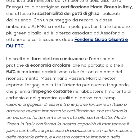
ottenuto dal Ministero dell'Ambiente e della Sicurezza
Energetica la prestigiosa
certificazione
Made Green in Italy
,
che attesta la
sostenibilità dei getti di ghisa
realizzati
dall'azienda. Con un punteggio da record in classe
ambientale A, FMG si mette in pole position tra le fonderie
più green d’Italia, ed è la terza associata ad Assofond a
ottenere la certificazione, dopo
Fonderie Guido Glisenti e
FAI-FTC
.
La scelta di
forni elettrici a induzione
e l'adozione di
pratiche di
economia circolare
, che ha portato a oltre il
64% di materiali riciclati
sono i due fattori alla base del
riconoscimento. Massimiliano Passeri, Plant Director,
esprime l'orgoglio di tutta l'azienda per questo traguardo,
che premia l’
impegno costante
nell’abbattere l’impronta di
carbonio e nel garantire qualità al passo con i tempi:
«
Siamo orgogliosi di essere tra le prime fonderie in Italia a
ottenere questa importante certificazione, che testimonia
un percorso fortemente orientato alla sostenibilità. Made
Green in Italy conferma la nostra capacità di mantenere il
pieno controllo sul processo di acquisizione e trasformazione
delle materie prime, e il nostro costante impegno nella