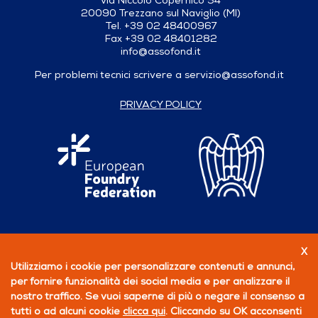
via Niccolò Copernico 54
20090 Trezzano sul Naviglio (MI)
Tel. +39 02 48400967
Fax +39 02 48401282
info@assofond.it
Per problemi tecnici scrivere a
servizio@assofond.it
PRIVACY POLICY
X
Seguici su
Utilizziamo i cookie per personalizzare contenuti e annunci,
per fornire funzionalità dei social media e per analizzare il
PERCHÉ ASSOCIARSI
nostro traffico. Se vuoi saperne di più o negare il consenso a
tutti o ad alcuni cookie
clicca qui
. Cliccando su OK acconsenti