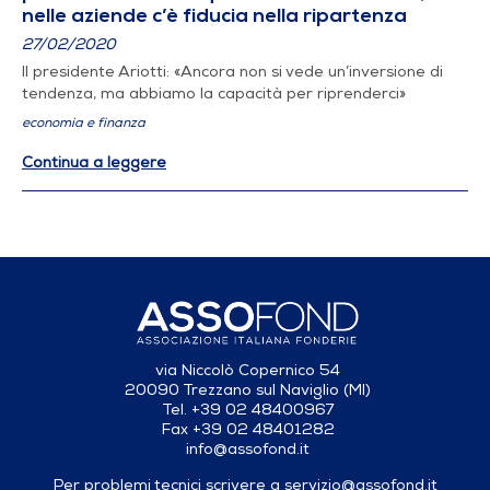
nelle aziende c’è fiducia nella ripartenza
27/02/2020
Il presidente Ariotti: «Ancora non si vede un’inversione di
tendenza, ma abbiamo la capacità per riprenderci»
economia e finanza
Continua a leggere
via Niccolò Copernico 54
20090 Trezzano sul Naviglio (MI)
Tel. +39 02 48400967
Fax +39 02 48401282
info@assofond.it
Per problemi tecnici scrivere a
servizio@assofond.it