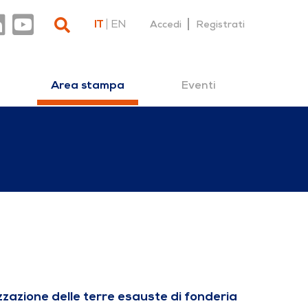
IT
EN
Accedi
Registrati
Eventi
Area stampa
izzazione delle terre esauste di fonderia