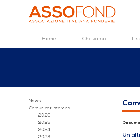
Home
Chi siamo
Il 
Salta al contenuto
2022
News
Comu
Comunicati stampa
2026
2025
Docume
2024
Un alt
2023