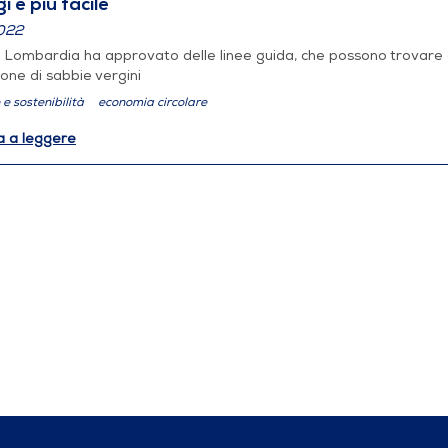
i è più facile
022
Lombardia ha approvato delle linee guida, che possono trovare applic
ione di sabbie vergini
e sostenibilità
economia circolare
a a leggere