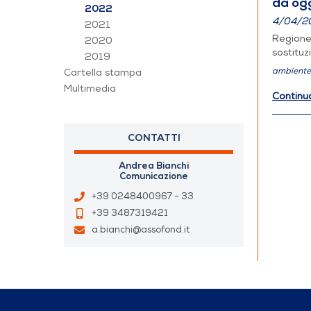
da ogg
2022
4/04/2
2021
Regione 
2020
sostituz
2019
ambiente 
Cartella stampa
Multimedia
Continu
CONTATTI
Andrea Bianchi
Comunicazione
+39 0248400967 - 33
+39 3487319421
a.bianchi@assofond.it