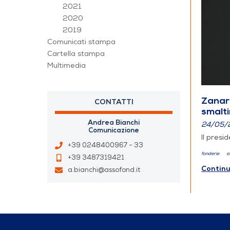
2021
2020
2019
Comunicati stampa
Cartella stampa
Multimedia
Zanard
CONTATTI
smalt
Andrea Bianchi
24/05/
Comunicazione
Il presi
+39 0248400967 - 33
fonderie
a
+39 3487319421
Continu
a.bianchi@assofond.it