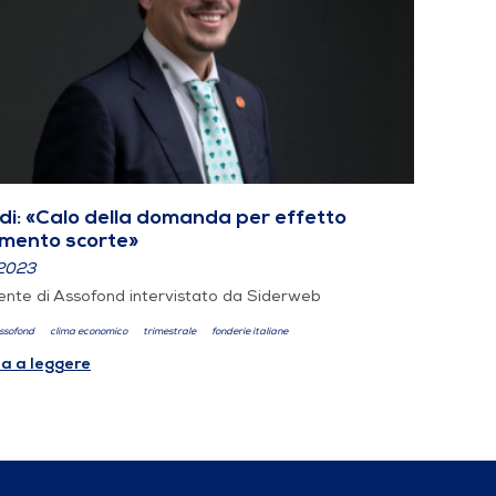
i: «Calo della domanda per effetto
imento scorte»
2023
dente di Assofond intervistato da Siderweb
ssofond
clima economico
trimestrale
fonderie italiane
a a leggere