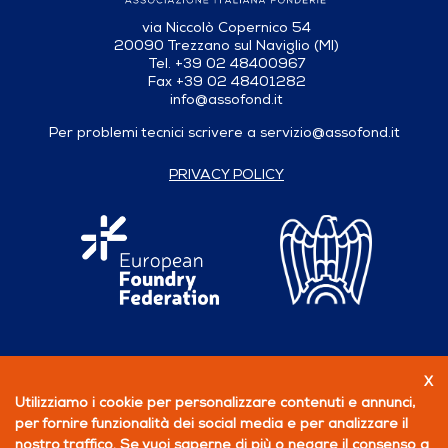
via Niccolò Copernico 54
20090 Trezzano sul Naviglio (MI)
Tel. +39 02 48400967
Fax +39 02 48401282
info@assofond.it
Per problemi tecnici scrivere a
servizio@assofond.it
PRIVACY POLICY
X
Seguici su
Utilizziamo i cookie per personalizzare contenuti e annunci,
per fornire funzionalità dei social media e per analizzare il
PERCHÉ ASSOCIARSI
nostro traffico. Se vuoi saperne di più o negare il consenso a