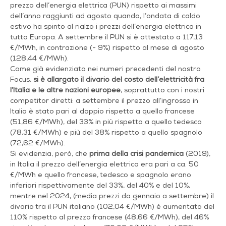
prezzo dell’energia elettrica (PUN) rispetto ai massimi
dell’anno raggiunti ad agosto quando, l’ondata di caldo
estivo ha spinto al rialzo i prezzi dell’energia elettrica in
tutta Europa. A settembre il PUN si è attestato a 117,13
€/MWh, in contrazione (- 9%) rispetto al mese di agosto
(128,44 €/MWh).
Come già evidenziato nei numeri precedenti del nostro
Focus,
si è allargato il divario del costo dell’elettricità fra
l’Italia e le altre nazioni europee
, soprattutto con i nostri
competitor diretti: a settembre il prezzo all’ingrosso in
Italia è stato pari al doppio rispetto a quello francese
(51,86 €/MWh), del 33% in più rispetto a quello tedesco
(78,31 €/MWh) e più del 38% rispetto a quello spagnolo
(72,62 €/MWh).
Si evidenzia, però, che
prima della crisi pandemica
(2019),
in Italia il prezzo dell’energia elettrica era pari a ca. 50
€/MWh e quello francese, tedesco e spagnolo erano
inferiori rispettivamente del 33%, del 40% e del 10%,
mentre nel 2024, (media prezzi da gennaio a settembre) il
divario tra il PUN italiano (102,04 €/MWh) è aumentato del
110% rispetto al prezzo francese (48,66 €/MWh), del 46%