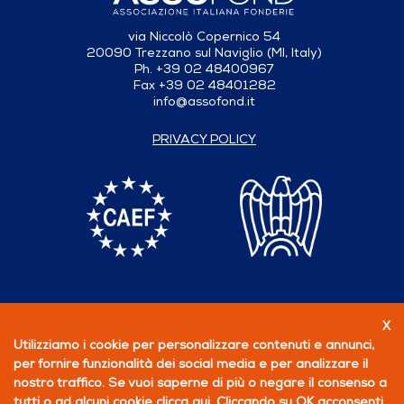
via Niccolò Copernico 54
20090 Trezzano sul Naviglio (MI, Italy)
Ph. +39 02 48400967
Fax +39 02 48401282
info@assofond.it
PRIVACY POLICY
X
Follow us
Utilizziamo i cookie per personalizzare contenuti e annunci,
per fornire funzionalità dei social media e per analizzare il
BECOME A MEMBER
nostro traffico. Se vuoi saperne di più o negare il consenso a
tutti o ad alcuni cookie
clicca qui
. Cliccando su OK acconsenti