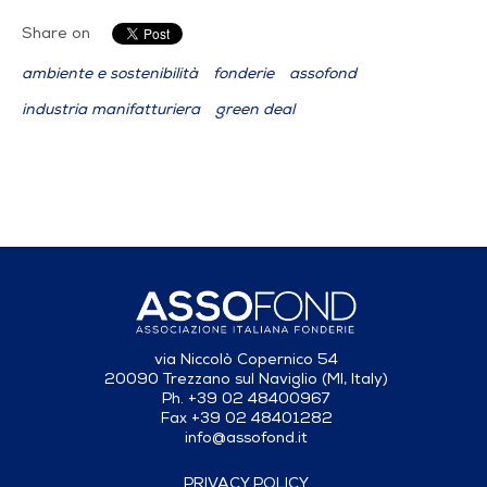
Share on
ambiente e sostenibilità
fonderie
assofond
industria manifatturiera
green deal
via Niccolò Copernico 54
20090 Trezzano sul Naviglio (MI, Italy)
Ph. +39 02 48400967
Fax +39 02 48401282
info@assofond.it
PRIVACY POLICY