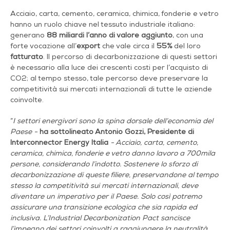
Acciaio, carta, cemento, ceramica, chimica, fonderie e vetro
hanno un ruolo chiave nel tessuto industriale italiano:
generano
88 miliardi l’anno di valore aggiunto
, con una
forte vocazione all’
export
che vale circa il
55%
del loro
fatturato
. Il percorso di decarbonizzazione di questi settori
è necessario alla luce dei crescenti costi per l’acquisto di
CO2; al tempo stesso, tale percorso deve preservare la
competitività sui mercati internazionali di tutte le aziende
coinvolte.
“
I settori energivori sono la spina dorsale dell’economia del
Paese
-
ha sottolineato Antonio Gozzi, Presidente di
Interconnector Energy Italia
-
Acciaio, carta, cemento,
ceramica, chimica, fonderie e vetro danno lavoro a 700mila
persone, considerando l’indotto. Sostenere lo sforzo di
decarbonizzazione di queste filiere, preservandone al tempo
stesso la competitività sui mercati internazionali, deve
diventare un imperativo per il Paese. Solo così potremo
assicurare una transizione ecologica che sia rapida ed
inclusiva. L’Industrial Decarbonization Pact sancisce
l’impegno dei settori coinvolti a raggiungere la neutralità