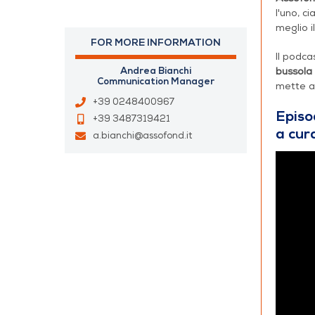
l'uno, c
meglio i
FOR MORE INFORMATION
Il podca
bussola
Andrea Bianchi
Communication Manager
mette a 
+39 0248400967
Episo
+39 3487319421
a cur
a.bianchi@assofond.it