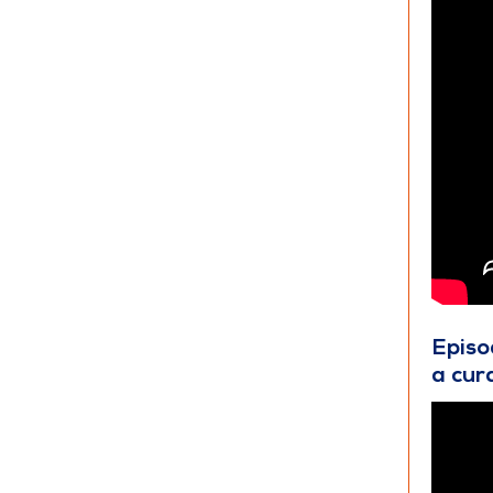
Episo
a cur