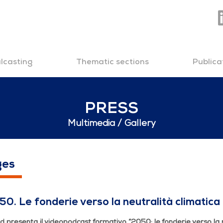
lcasting
Thematic sections
Publica
PRESS
Multimedia
Gallery
 verso la neutralità c
ges
50. Le fonderie verso la neutralità climatica
 presenta il videopodcast formativo “2050: le fonderie verso la n