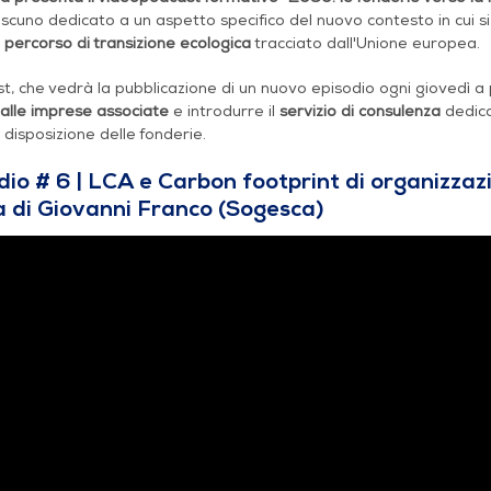
iascuno dedicato a un aspetto specifico del nuovo contesto in cui
l
percorso di transizione ecologica
tracciato dall'Unione europea.
st, che vedrà la pubblicazione di un nuovo episodio ogni giovedì 
 alle imprese associate
e introdurre il
servizio di consulenza
dedica
disposizione delle fonderie.
dio # 6 | LCA e Carbon footprint di organizzaz
a di Giovanni Franco (Sogesca)