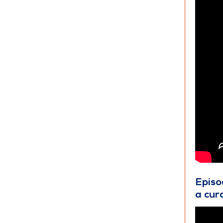
Episo
a cur