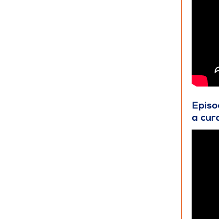
Episo
a cur