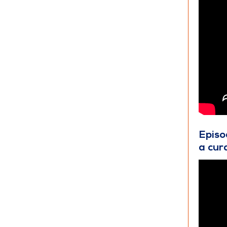
Episo
a cur