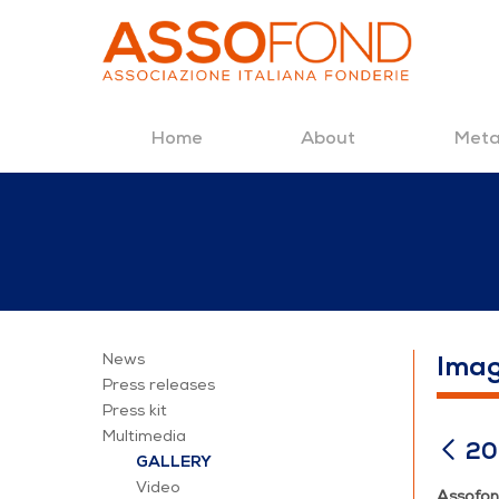
Home
About
Meta
Skip to Content
2050. Le fonderie
News
Ima
Press releases
Press kit
Multimedia
20
GALLERY
Video
Assofond