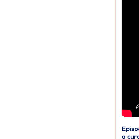
Episo
a cur