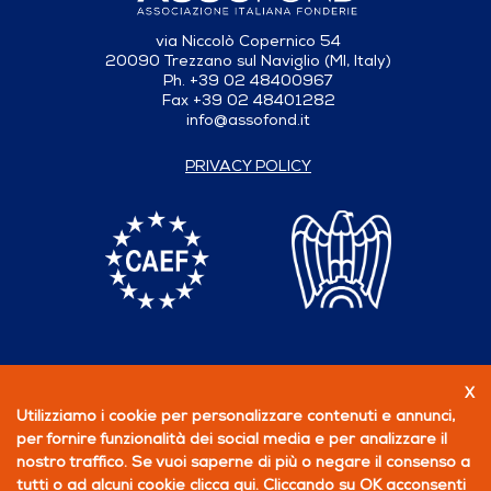
via Niccolò Copernico 54
20090 Trezzano sul Naviglio (MI, Italy)
Ph. +39 02 48400967
Fax +39 02 48401282
info@assofond.it
PRIVACY POLICY
X
Follow us
Utilizziamo i cookie per personalizzare contenuti e annunci,
per fornire funzionalità dei social media e per analizzare il
BECOME A MEMBER
nostro traffico. Se vuoi saperne di più o negare il consenso a
tutti o ad alcuni cookie
clicca qui
. Cliccando su OK acconsenti