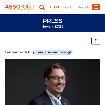
IT
EN
Sign In
Register
PRESS
News
2023
2023
Content with tag
fonderie europee
.