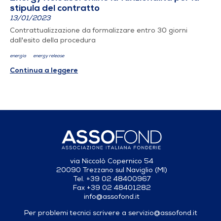
stipula del contratto
13/01/2023
Contrattualizzazione da formalizzare entro 30 giorni
dall'esito della procedura
energia
energy release
Continua a leggere
via Niccolò Copernico 54
20090 Trezzano sul Naviglio (MI)
Tel. +39 02 48400967
Fax +39 02 48401282
info@assofond.it
Per problemi tecnici scrivere a
servizio@assofond.it