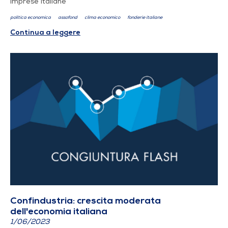
imprese italiane
politica economica
assofond
clima economico
fonderie italiane
Continua a leggere
Confindustria: crescita moderata
dell'economia italiana
1/06/2023