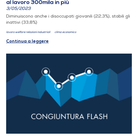
al lavoro 300mila in più
3/05/2023
Diminuiscono anche i disoccupati giovanili (22,3%), stabili gli
inattivi (33,8%)
lavoro welfare relazioni industriali
clima economico
Continua a leggere